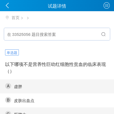
试题详情
首页
单选题
以下哪项不是营养性巨幼红细胞性贫血的临床表现
（）
A
虚胖
B
皮肤出血点
C