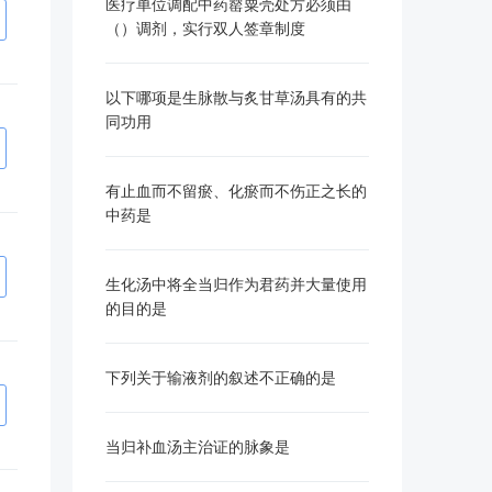
医疗单位调配中药罂粟壳处方必须由
（）调剂，实行双人签章制度
以下哪项是生脉散与炙甘草汤具有的共
同功用
有止血而不留瘀、化瘀而不伤正之长的
中药是
生化汤中将全当归作为君药并大量使用
的目的是
下列关于输液剂的叙述不正确的是
当归补血汤主治证的脉象是