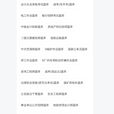
会计从业资格考试题库
成考(专升本)题库
电工作业题库
银行招聘考试题库
中级会计职称题库
房地产经纪协理题库
二级注册建筑师题库
道路运输题库
中式烹调师题库
G锅炉作业题库
国家公务员题库
焊工作业题库
N厂内专用机动车辆作业题库
咨询工程师题库
成考(高起点)题库
法律职业资格(原司法考试)题库
煤矿班组长题库
公安政法干警题库
安全工程师题库
事业单位公开招聘题库
初级管理会计师题库