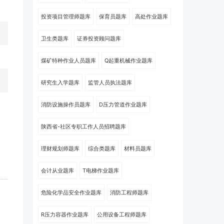
投资项目管理师题库
保育员题库
高处作业题库
卫生类题库
证券投资顾问题库
煤矿特种作业人员题库
Q起重机械作业题库
研究生入学题库
监管人员执法题库
消防设施操作员题库
D压力管道作业题库
陕西省-社区专职工作人员招聘题库
理财规划师题库
综合类题库
材料员题库
会计从业题库
T电梯作业题库
危险化学品安全作业题库
消防工程师题库
R压力容器作业题库
公用设备工程师题库