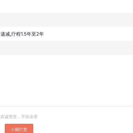
后递减,疗程1.5年至2年
真诚赞赏，手留余香
小额打赏