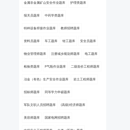
金属非金属矿山安全作业题库
护理类题库
报关员题库
中药学类题库
特种设备焊接作业题库
教师招聘题库
资料员题库
车工题库
钳工题库
安全员题库
物业管理师题库
注册城乡规划师题库
电工题库
检验类题库
P气瓶作业题库
二级造价工程师题库
冶金（有色）生产安全作业题库
岩土工程师题库
招标师题库
同等学力申硕题库
军队文职人员招聘题库
(高级)经济师题库
美容师题库
国家电网招聘题库