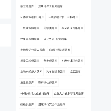
茶艺师题库
注册环保工程师题库
证劵从业(旧版)题库
环境影响评价工程师题库
一级建造师题库
药学类题库
基金从业资格题库
设备监理师题库
省公务员-行测题库
土地登记代理人题库
(初级)经济师题库
质量工程师题库
营养师题库
初级会计职称题库
房地产经纪人题库
汽车驾驶员题库
焊工题库
质量员题库
资产评估师题库
(中级)银行从业资格题库
企业人力资源管理师题库
报检员题库
烟花爆竹安全作业题库