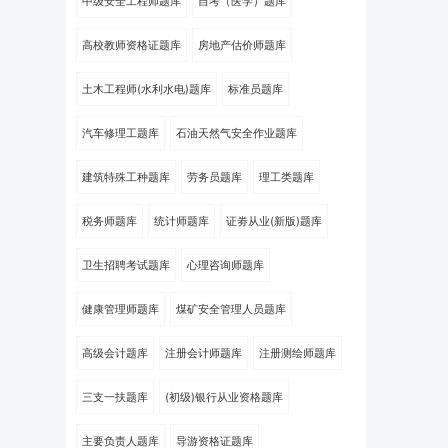
中级安全工程师题库
自考（医学）题库
高校教师资格证题库
房地产估价师题库
土木工程师(水利水电)题库
标准员题库
汽车修理工题库
石油天然气安全作业题库
建筑特殊工种题库
劳务员题库
理工类题库
税务师题库
统计师题库
证劵从业(新版)题库
卫生招聘考试题库
心理咨询师题库
健康管理师题库
煤矿安全管理人员题库
高级会计题库
注册会计师题库
注册测绘师题库
三支一扶题库
(初级)银行从业资格题库
主要负责人题库
导游资格证题库