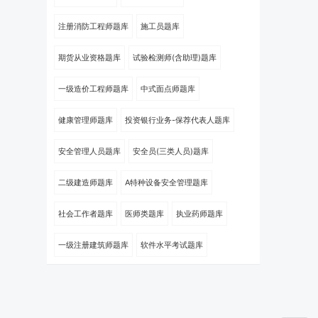
注册消防工程师题库
施工员题库
期货从业资格题库
试验检测师(含助理)题库
一级造价工程师题库
中式面点师题库
健康管理师题库
投资银行业务-保荐代表人题库
安全管理人员题库
安全员(三类人员)题库
二级建造师题库
A特种设备安全管理题库
社会工作者题库
医师类题库
执业药师题库
一级注册建筑师题库
软件水平考试题库