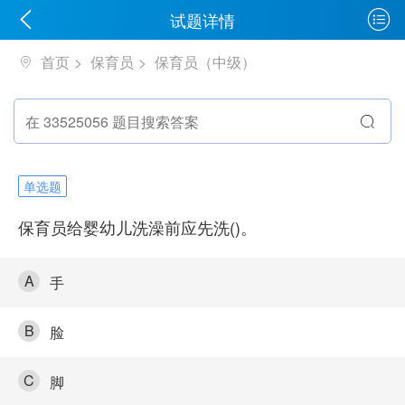
试题详情
首页
保育员
保育员（中级）
单选题
保育员给婴幼儿洗澡前应先洗()。
A
手
B
脸
C
脚