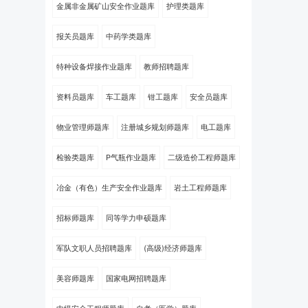
金属非金属矿山安全作业题库
护理类题库
报关员题库
中药学类题库
特种设备焊接作业题库
教师招聘题库
资料员题库
车工题库
钳工题库
安全员题库
物业管理师题库
注册城乡规划师题库
电工题库
检验类题库
P气瓶作业题库
二级造价工程师题库
冶金（有色）生产安全作业题库
岩土工程师题库
招标师题库
同等学力申硕题库
军队文职人员招聘题库
(高级)经济师题库
美容师题库
国家电网招聘题库