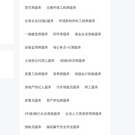
茶艺师题库
注册环保工程师题库
证劵从业(旧版)题库
环境影响评价工程师题库
一级建造师题库
药学类题库
基金从业资格题库
设备监理师题库
省公务员-行测题库
土地登记代理人题库
(初级)经济师题库
质量工程师题库
营养师题库
初级会计职称题库
房地产经纪人题库
汽车驾驶员题库
焊工题库
质量员题库
资产评估师题库
(中级)银行从业资格题库
企业人力资源管理师题库
报检员题库
烟花爆竹安全作业题库