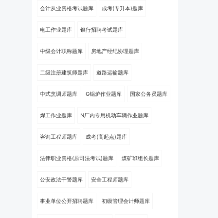
会计从业资格考试题库
成考(专升本)题库
电工作业题库
银行招聘考试题库
中级会计职称题库
房地产经纪协理题库
二级注册建筑师题库
道路运输题库
中式烹调师题库
G锅炉作业题库
国家公务员题库
焊工作业题库
N厂内专用机动车辆作业题库
咨询工程师题库
成考(高起点)题库
法律职业资格(原司法考试)题库
煤矿班组长题库
公安政法干警题库
安全工程师题库
事业单位公开招聘题库
初级管理会计师题库