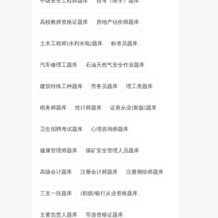
中级安全工程师题库
自考（医学）题库
高校教师资格证题库
房地产估价师题库
土木工程师(水利水电)题库
标准员题库
汽车修理工题库
石油天然气安全作业题库
建筑特殊工种题库
劳务员题库
理工类题库
税务师题库
统计师题库
证劵从业(新版)题库
卫生招聘考试题库
心理咨询师题库
健康管理师题库
煤矿安全管理人员题库
高级会计题库
注册会计师题库
注册测绘师题库
三支一扶题库
(初级)银行从业资格题库
主要负责人题库
导游资格证题库