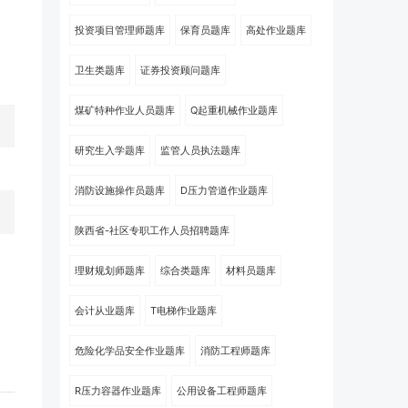
投资项目管理师题库
保育员题库
高处作业题库
卫生类题库
证券投资顾问题库
煤矿特种作业人员题库
Q起重机械作业题库
研究生入学题库
监管人员执法题库
消防设施操作员题库
D压力管道作业题库
陕西省-社区专职工作人员招聘题库
理财规划师题库
综合类题库
材料员题库
会计从业题库
T电梯作业题库
危险化学品安全作业题库
消防工程师题库
R压力容器作业题库
公用设备工程师题库