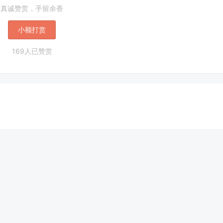
真诚赞赏，手留余香
小额打赏
169人已赞赏