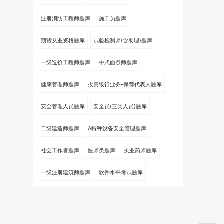
注册消防工程师题库
施工员题库
期货从业资格题库
试验检测师(含助理)题库
一级造价工程师题库
中式面点师题库
健康管理师题库
投资银行业务-保荐代表人题库
安全管理人员题库
安全员(三类人员)题库
二级建造师题库
A特种设备安全管理题库
社会工作者题库
医师类题库
执业药师题库
一级注册建筑师题库
软件水平考试题库