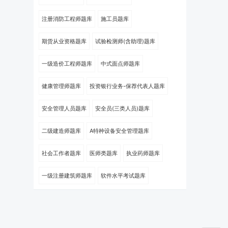
注册消防工程师题库
施工员题库
期货从业资格题库
试验检测师(含助理)题库
一级造价工程师题库
中式面点师题库
健康管理师题库
投资银行业务-保荐代表人题库
安全管理人员题库
安全员(三类人员)题库
二级建造师题库
A特种设备安全管理题库
社会工作者题库
医师类题库
执业药师题库
一级注册建筑师题库
软件水平考试题库