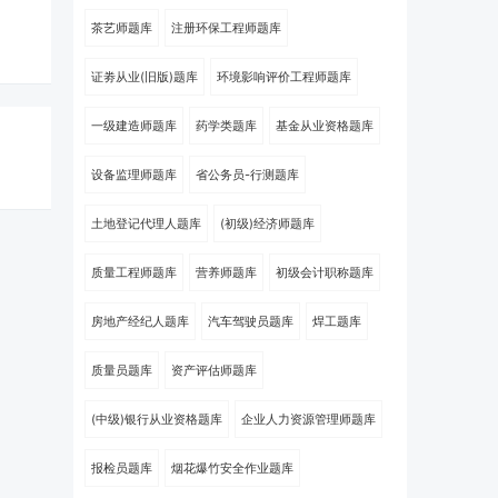
茶艺师题库
注册环保工程师题库
证劵从业(旧版)题库
环境影响评价工程师题库
一级建造师题库
药学类题库
基金从业资格题库
设备监理师题库
省公务员-行测题库
土地登记代理人题库
(初级)经济师题库
质量工程师题库
营养师题库
初级会计职称题库
房地产经纪人题库
汽车驾驶员题库
焊工题库
质量员题库
资产评估师题库
(中级)银行从业资格题库
企业人力资源管理师题库
报检员题库
烟花爆竹安全作业题库