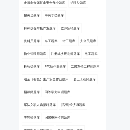
金属非金属矿山安全作业题库
护理类题库
报关员题库
中药学类题库
特种设备焊接作业题库
教师招聘题库
资料员题库
车工题库
钳工题库
安全员题库
物业管理师题库
注册城乡规划师题库
电工题库
检验类题库
P气瓶作业题库
二级造价工程师题库
冶金（有色）生产安全作业题库
岩土工程师题库
招标师题库
同等学力申硕题库
军队文职人员招聘题库
(高级)经济师题库
美容师题库
国家电网招聘题库