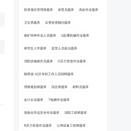
投资项目管理师题库
保育员题库
高处作业题库
卫生类题库
证券投资顾问题库
煤矿特种作业人员题库
Q起重机械作业题库
研究生入学题库
监管人员执法题库
消防设施操作员题库
D压力管道作业题库
陕西省-社区专职工作人员招聘题库
理财规划师题库
综合类题库
材料员题库
会计从业题库
T电梯作业题库
危险化学品安全作业题库
消防工程师题库
R压力容器作业题库
公用设备工程师题库