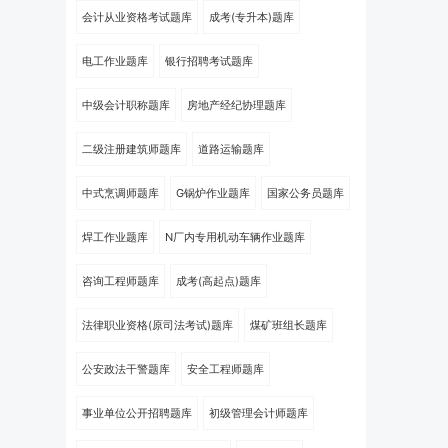
会计从业资格考试题库
成考(专升本)题库
电工作业题库
银行招聘考试题库
中级会计职称题库
房地产经纪协理题库
二级注册建筑师题库
道路运输题库
中式烹调师题库
G锅炉作业题库
国家公务员题库
焊工作业题库
N厂内专用机动车辆作业题库
咨询工程师题库
成考(高起点)题库
法律职业资格(原司法考试)题库
煤矿班组长题库
公安政法干警题库
安全工程师题库
事业单位公开招聘题库
初级管理会计师题库