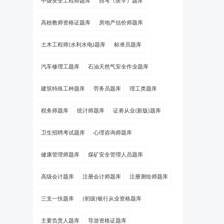
中级安全工程师题库
自考（医学）题库
高校教师资格证题库
房地产估价师题库
土木工程师(水利水电)题库
标准员题库
汽车修理工题库
石油天然气安全作业题库
建筑特殊工种题库
劳务员题库
理工类题库
税务师题库
统计师题库
证劵从业(新版)题库
卫生招聘考试题库
心理咨询师题库
健康管理师题库
煤矿安全管理人员题库
高级会计题库
注册会计师题库
注册测绘师题库
三支一扶题库
(初级)银行从业资格题库
主要负责人题库
导游资格证题库