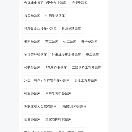
金属非金属矿山安全作业题库
护理类题库
报关员题库
中药学类题库
特种设备焊接作业题库
教师招聘题库
资料员题库
车工题库
钳工题库
安全员题库
物业管理师题库
注册城乡规划师题库
电工题库
检验类题库
P气瓶作业题库
二级造价工程师题库
冶金（有色）生产安全作业题库
岩土工程师题库
招标师题库
同等学力申硕题库
军队文职人员招聘题库
(高级)经济师题库
美容师题库
国家电网招聘题库