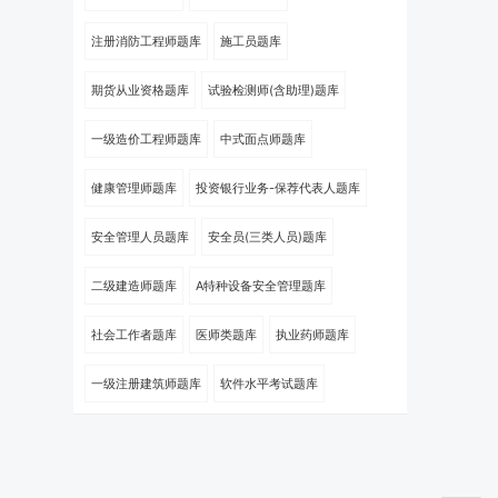
注册消防工程师题库
施工员题库
期货从业资格题库
试验检测师(含助理)题库
一级造价工程师题库
中式面点师题库
健康管理师题库
投资银行业务-保荐代表人题库
安全管理人员题库
安全员(三类人员)题库
二级建造师题库
A特种设备安全管理题库
社会工作者题库
医师类题库
执业药师题库
一级注册建筑师题库
软件水平考试题库