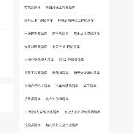
茶艺师题库
注册环保工程师题库
证劵从业(旧版)题库
环境影响评价工程师题库
一级建造师题库
药学类题库
基金从业资格题库
设备监理师题库
省公务员-行测题库
土地登记代理人题库
(初级)经济师题库
质量工程师题库
营养师题库
初级会计职称题库
房地产经纪人题库
汽车驾驶员题库
焊工题库
质量员题库
资产评估师题库
(中级)银行从业资格题库
企业人力资源管理师题库
报检员题库
烟花爆竹安全作业题库