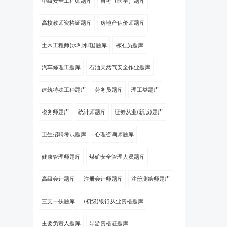
中级安全工程师题库
自考（医学）题库
高校教师资格证题库
房地产估价师题库
土木工程师(水利水电)题库
标准员题库
汽车修理工题库
石油天然气安全作业题库
建筑特殊工种题库
劳务员题库
理工类题库
税务师题库
统计师题库
证劵从业(新版)题库
卫生招聘考试题库
心理咨询师题库
健康管理师题库
煤矿安全管理人员题库
高级会计题库
注册会计师题库
注册测绘师题库
三支一扶题库
(初级)银行从业资格题库
主要负责人题库
导游资格证题库