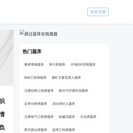
登录/注册
热门题库
教师资格题库
审计师题库
(中级)经济师题库
BIM工程师题库
煤矿主要负责人题库
注册结构工程师题库
制冷与空调作业题库
织
证券分析师题库
演出经纪人题库
情
注册电气工程师题库
机械员题库
主治类题库
负
西式面点师题库
监理工程师题库