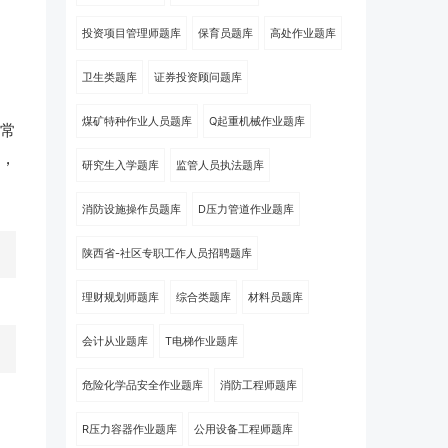
投资项目管理师题库
保育员题库
高处作业题库
卫生类题库
证券投资顾问题库
煤矿特种作业人员题库
Q起重机械作业题库
常
，
研究生入学题库
监管人员执法题库
消防设施操作员题库
D压力管道作业题库
陕西省-社区专职工作人员招聘题库
理财规划师题库
综合类题库
材料员题库
会计从业题库
T电梯作业题库
危险化学品安全作业题库
消防工程师题库
R压力容器作业题库
公用设备工程师题库