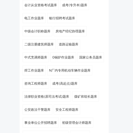
会计从业资格考试题库
成考(专升本)题库
电工作业题库
银行招聘考试题库
中级会计职称题库
房地产经纪协理题库
二级注册建筑师题库
道路运输题库
中式烹调师题库
G锅炉作业题库
国家公务员题库
焊工作业题库
N厂内专用机动车辆作业题库
咨询工程师题库
成考(高起点)题库
法律职业资格(原司法考试)题库
煤矿班组长题库
公安政法干警题库
安全工程师题库
事业单位公开招聘题库
初级管理会计师题库