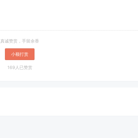
真诚赞赏，手留余香
小额打赏
169人已赞赏